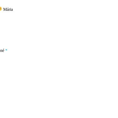
Mária
ené
*