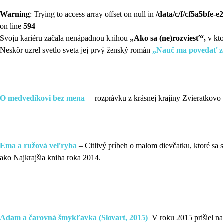
Warning
: Trying to access array offset on null in
/data/c/f/cf5a5bfe-
on line
594
Svoju kariéru začala nenápadnou knihou
„Ako sa (ne)rozviesť“,
v kto
Neskôr uzrel svetlo sveta jej prvý ženský román
„Nauč ma povedať 
O medvedíkovi bez mena
– rozprávku z krásnej krajiny Zvieratkovo 
Ema a ružová veľryba
– Citlivý príbeh o malom dievčatku, ktoré sa 
ako Najkrajšia kniha roka 2014.
Adam a čarovná šmykľavka
(Slovart, 2015)
V roku 2015 prišiel na