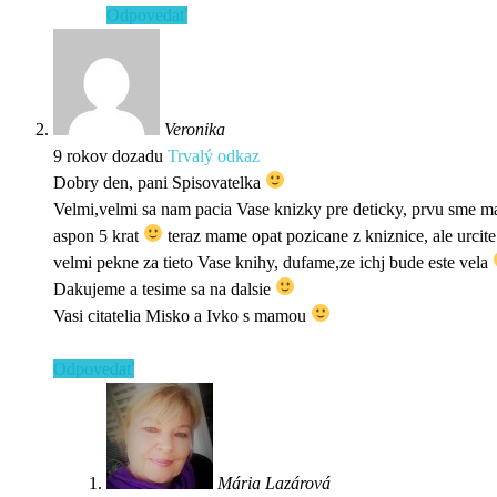
Odpovedať
Veronika
9 rokov dozadu
Trvalý odkaz
Dobry den, pani Spisovatelka
Velmi,velmi sa nam pacia Vase knizky pre deticky, prvu sme mal
aspon 5 krat
teraz mame opat pozicane z kniznice, ale urcit
velmi pekne za tieto Vase knihy, dufame,ze ichj bude este vela
Dakujeme a tesime sa na dalsie
Vasi citatelia Misko a Ivko s mamou
Odpovedať
Mária Lazárová