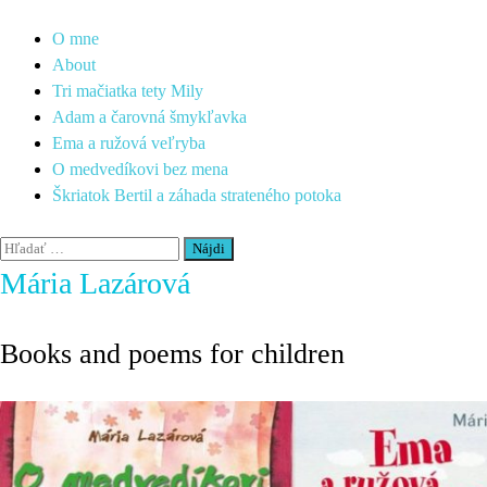
O mne
About
Tri mačiatka tety Mily
Adam a čarovná šmykľavka
Ema a ružová veľryba
O medvedíkovi bez mena
Škriatok Bertil a záhada strateného potoka
Mária Lazárová
Books and poems for children