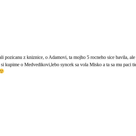
i pozicanu z kniznice, o Adamovi, ta mojho 5 rocneho sice bavila, ale 
e si kupime o Medvedikovi,lebo syncek sa vola Misko a ta sa mu paci ti