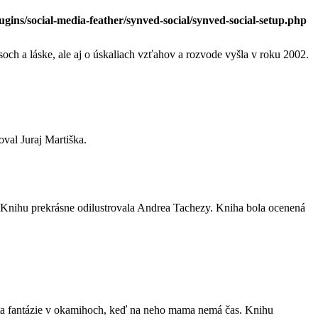
ins/social-media-feather/synved-social/synved-social-setup.php
soch a láske, ale aj o úskaliach vzťahov a rozvode vyšla v roku 2002.
val Juraj Martiška.
4. Knihu prekrásne odilustrovala Andrea Tachezy. Kniha bola ocenená
sveta fantázie v okamihoch, keď na neho mama nemá čas. Knihu