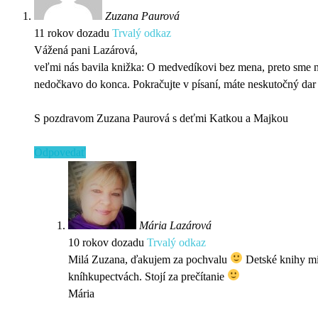
Zuzana Paurová
11 rokov dozadu
Trvalý odkaz
Vážená pani Lazárová,
veľmi nás bavila knižka: O medvedíkovi bez mena, preto sme ne
nedočkavo do konca. Pokračujte v písaní, máte neskutočný dar 
S pozdravom Zuzana Paurová s deťmi Katkou a Majkou
Odpovedať
Mária Lazárová
10 rokov dozadu
Trvalý odkaz
Milá Zuzana, ďakujem za pochvalu
Detské knihy mi 
kníhkupectvách. Stojí za prečítanie
Mária