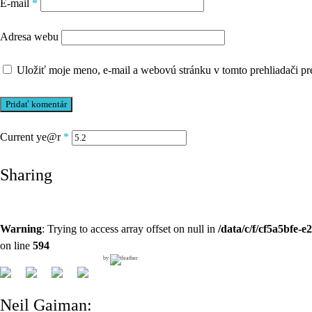
E-mail
*
Adresa webu
Uložiť moje meno, e-mail a webovú stránku v tomto prehliadači p
Current ye@r
*
Sharing
Warning
: Trying to access array offset on null in
/data/c/f/cf5a5bfe-
on line
594
by
Neil Gaiman: