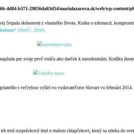
e26b-4d84-b371-29856da83d54/marialazarova.sk/web/wp-content/plug
rej čerpala skúsenosti z vlastného života. Kniha o tolerancii, kompromi
zbohom“
(Motýľ, 2008).
napísala pre svoje prvé vnúča ako darček k narodeninám. Knižku ilustro
spriatelilo s veľrybou vyšiel vo vydavateľstve Slovart vo februári 201
 trh tretí rozprávkový titul o malom chlapčekovi, ktorý sa utieka do 