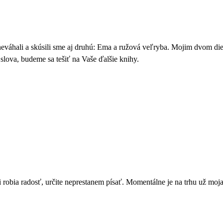
váhali a skúsili sme aj druhú: Ema a ružová veľryba. Mojim dvom dievča
slova, budeme sa tešiť na Vaše ďalšie knihy.
robia radosť, určite neprestanem písať. Momentálne je na trhu už moja