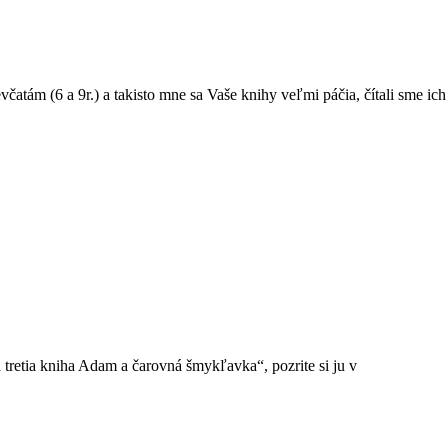
tám (6 a 9r.) a takisto mne sa Vaše knihy veľmi páčia, čítali sme ich
 tretia kniha Adam a čarovná šmykľavka“, pozrite si ju v