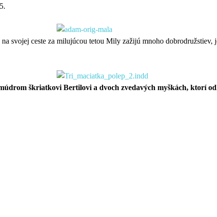
5.
é na svojej ceste za milujúcou tetou Mily zažijú mnoho dobrodružstiev, 
múdrom škriatkovi Bertilovi a dvoch zvedavých myškách, ktorí od