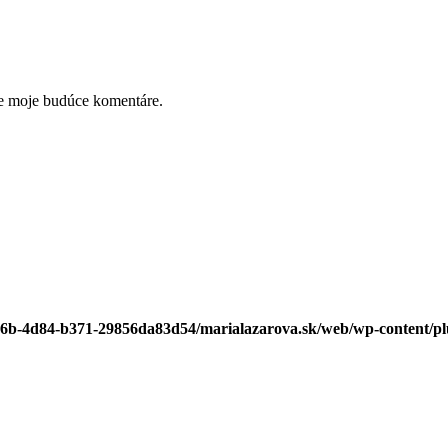
re moje budúce komentáre.
e26b-4d84-b371-29856da83d54/marialazarova.sk/web/wp-content/plug