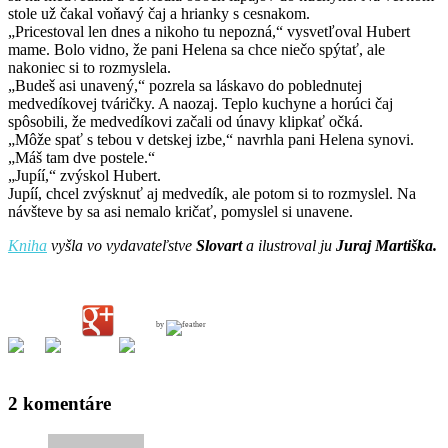
stole už čakal voňavý čaj a hrianky s cesnakom.
„Pricestoval len dnes a nikoho tu nepozná,“ vysvetľoval Hubert
mame. Bolo vidno, že pani Helena sa chce niečo spýtať, ale
nakoniec si to rozmyslela.
„Budeš asi unavený,“ pozrela sa láskavo do poblednutej
medvedíkovej tváričky. A naozaj. Teplo kuchyne a horúci čaj
spôsobili, že medvedíkovi začali od únavy klipkať očká.
„Môže spať s tebou v detskej izbe,“ navrhla pani Helena synovi.
„Máš tam dve postele.“
„Jupíí,“ zvýskol Hubert.
Jupíí, chcel zvýsknuť aj medvedík, ale potom si to rozmyslel. Na
návšteve by sa asi nemalo kričať, pomyslel si unavene.
Kniha
vyšla vo vydavateľstve
Slovart
a ilustroval ju
Juraj Martiška.
by
2 komentáre