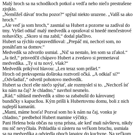
Malý hroch sa na schodíkoch potkol a vedľa neho niečo prestrašene
zjojklo.
„Nemôžeš dávať trochu pozor?“ spýtal niekto urazene. „Valíš sa ako
hroch.“
„Ale veď ja som hroch,“ zasmial sa Hubert a pozorne sa zadíval do
tmy. Vyšiel odtiaľ malý medvedík a oprašoval si hnedé menčestrové
nohavičky. „Skoro si ma zabil,“ dodal plačlivo.
Hubert sa rýchlo ospravedlňoval: „Prepáč mi, nechcel som, no
ponáhľam sa domov.“
Medvedík sa zdvorilo usmial. „Nič sa nestalo, len som sa zľakol.“
„Ja tiež,“ prisvedčil chápavo Hubert a zvedavo si premeriaval
medvedíka. „Ty si tu nový, však?“
Medvedík prikývol hlavou: „Len teraz som prišiel.“
Hroch od prekvapenia doširoka roztvoril očká. „A odkiaľ si?“
„Odvšadiaľ,“ odvetil pohotovo medvedík.
Hubert sa chcel ešte niečo spýtať, ale rozmyslel si to. „Nechceš ísť
ku nám na čaj? Je chladno,“ navrhol nesmelo.
„Rád,“ súhlasil medvedík a silno sa zababušil do károvanej
bundičky s kapucňou. Kým prišli k Hubertovmu domu, boli z nich
najlepší kamaráti.
„Mami, máme hosťa! Pozval som ho k nám na čaj, vonku je
chladno,“ predbehol Hubert mamine výčitky.
Pani Helena bola občas na syna prísna, ale keď mali návštevu, nikdy
mu nič nevyčítala. Prihladila si zásteru na veľkom bruchu, usmiala
sa na medvedíka a odviedla oboch lapajov do kuchyne. Na veľkom