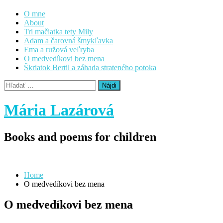
Preskočiť
Hlavné
O mne
menu
na
About
obsah
Tri mačiatka tety Mily
Adam a čarovná šmykľavka
Ema a ružová veľryba
O medvedíkovi bez mena
Škriatok Bertil a záhada strateného potoka
Hľadať:
Mária Lazárová
Books and poems for children
Home
O medvedíkovi bez mena
O medvedíkovi bez mena