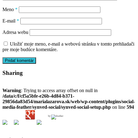
Meno
*
E-mail
*
Adresa webu
Uložiť moje meno, e-mail a webovú stránku v tomto prehliadači
pre moje budúce komentáre.
Bočný
Sharing
panel
Primárny
Warning
: Trying to access array offset on null in
/data/c/f/cf5a5bfe-e26b-4d84-b371-
29856da83d54/marialazarova.sk/web/wp-content/plugins/social-
media-feather/synved-social/synved-social-setup.php
on line
594
by