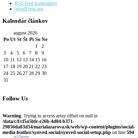
RSS feed komentárov
WordPress.org
Kalendár článkov
august 2026
Po
Ut
St
Št
Pi
So
Ne
1
2
3
4
5
6
7
8
9
10
11
12
13
14
15
16
17
18
19
20
21
22
23
24
25
26
27
28
29
30
31
Follow Us
Warning
: Trying to access array offset on null in
/data/c/f/cf5a5bfe-e26b-4d84-b371-
29856da83d54/marialazarova.sk/web/wp-content/plugins/social-
media-feather/synved-social/synved-social-setup.php
on line
594
by