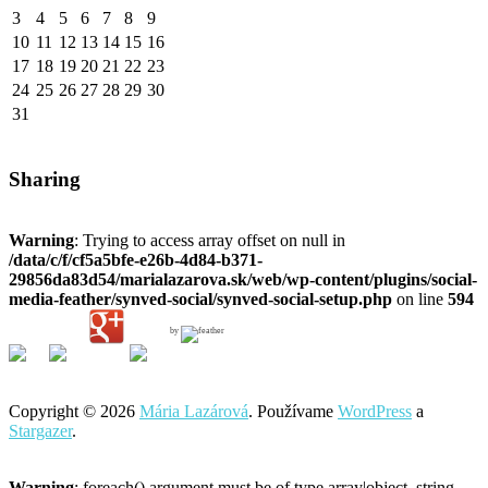
3
4
5
6
7
8
9
10
11
12
13
14
15
16
17
18
19
20
21
22
23
24
25
26
27
28
29
30
31
Sharing
Warning
: Trying to access array offset on null in
/data/c/f/cf5a5bfe-e26b-4d84-b371-
29856da83d54/marialazarova.sk/web/wp-content/plugins/social-
media-feather/synved-social/synved-social-setup.php
on line
594
by
Copyright © 2026
Mária Lazárová
. Používame
WordPress
a
Stargazer
.
Warning
: foreach() argument must be of type array|object, string