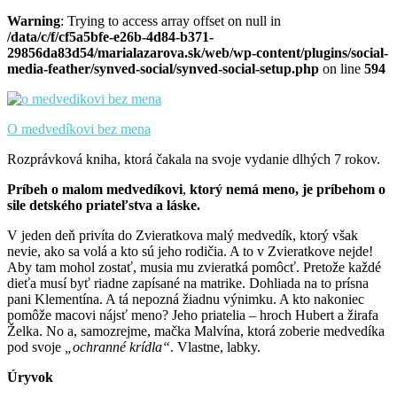
Warning
: Trying to access array offset on null in
/data/c/f/cf5a5bfe-e26b-4d84-b371-
29856da83d54/marialazarova.sk/web/wp-content/plugins/social-
media-feather/synved-social/synved-social-setup.php
on line
594
O medvedíkovi bez mena
Rozprávková kniha, ktorá čakala na svoje vydanie dlhých 7 rokov.
Príbeh o malom medvedíkovi
,
ktorý nemá meno, je príbehom o
sile detského priateľstva a láske.
V jeden deň privíta do Zvieratkova malý medvedík, ktorý však
nevie, ako sa volá a kto sú jeho rodičia. A to v Zvieratkove nejde!
Aby tam mohol zostať, musia mu zvieratká pomôcť. Pretože každé
dieťa musí byť riadne zapísané na matrike. Dohliada na to prísna
pani Klementína. A tá nepozná žiadnu výnimku. A kto nakoniec
pomôže macovi nájsť meno? Jeho priatelia – hroch Hubert a žirafa
Želka. No a, samozrejme, mačka Malvína, ktorá zoberie medvedíka
pod svoje
„ochranné krídla“
. Vlastne, labky.
Úryvok